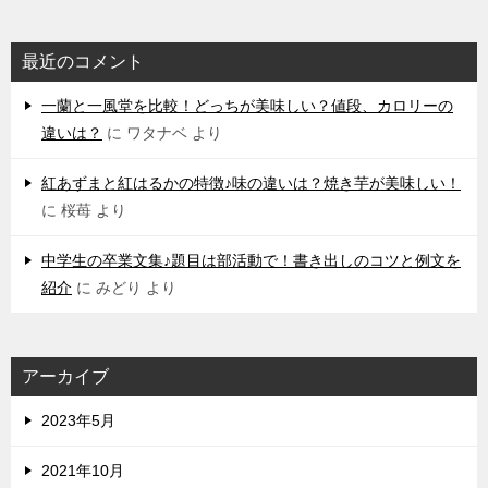
最近のコメント
一蘭と一風堂を比較！どっちが美味しい？値段、カロリーの
違いは？
に
ワタナベ
より
紅あずまと紅はるかの特徴♪味の違いは？焼き芋が美味しい！
に
桜苺
より
中学生の卒業文集♪題目は部活動で！書き出しのコツと例文を
紹介
に
みどり
より
アーカイブ
2023年5月
2021年10月