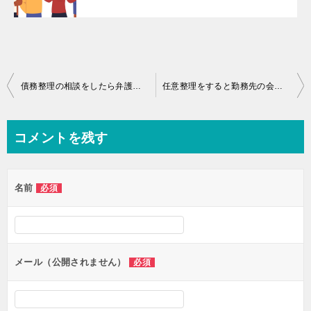
投
債務整理の相談をしたら弁護士や司法書士に怒られるの？
任意整理をすると勤務先の会社にばれる？パート主婦でも大丈夫？
稿
ナ
コメントを残す
ビ
ゲ
名前
必須
ー
シ
ョ
ン
メール（公開されません）
必須