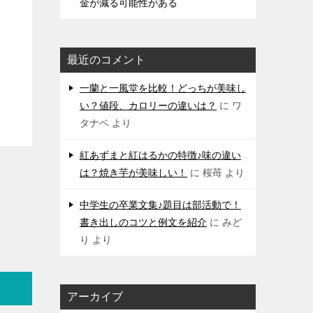
金が減る可能性がある
最近のコメント
一蘭と一風堂を比較！どっちが美味し
い？値段、カロリーの違いは？
に
ワ
タナベ
より
紅あずまと紅はるかの特徴♪味の違い
は？焼き芋が美味しい！
に
桜苺
より
中学生の卒業文集♪題目は部活動で！
書き出しのコツと例文を紹介
に
みど
り
より
アーカイブ